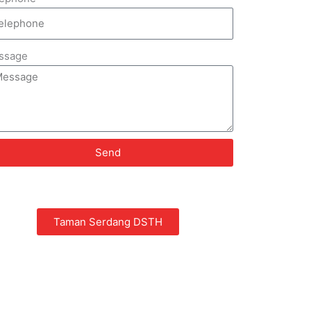
ssage
Send
Taman Serdang DSTH