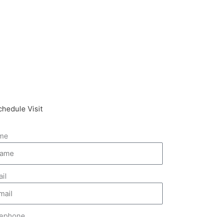
chedule Visit
me
il
lephone