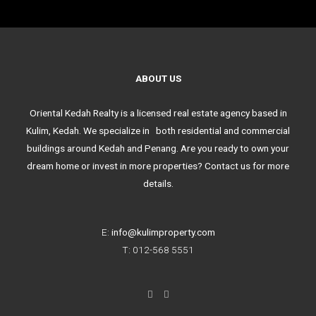
ABOUT US
Oriental Kedah Realty is a licensed real estate agency based in
Kulim, Kedah. We specialize in both residential and commercial
buildings around Kedah and Penang. Are you ready to own your
dream home or invest in more properties? Contact us for more
details.
E:
info@kulimproperty.com
T: 012-568 5551
F
I
a
n
c
s