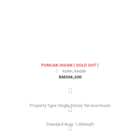
e
x
v
t
i
o
u
s
PUNCAK IHSAN ( SOLD OUT )
Kulim, Kedah
RM304,200
Property Type: Single Storey Terrace House
Standard Area: 1,400sqft