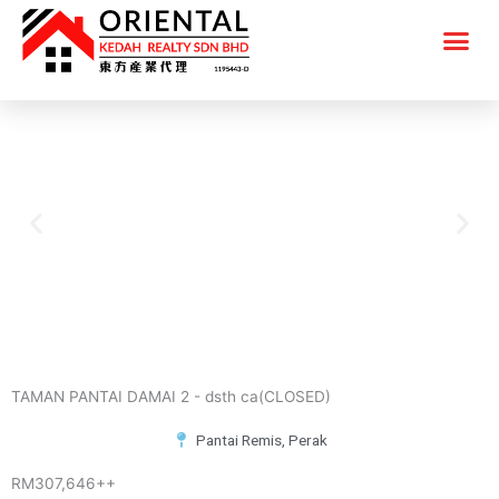
Skip
Me
to
content
P
N
r
e
e
x
v
t
TAMAN PANTAI DAMAI 2 - dsth ca(CLOSED)
i
Pantai Remis, Perak
o
RM307,646++