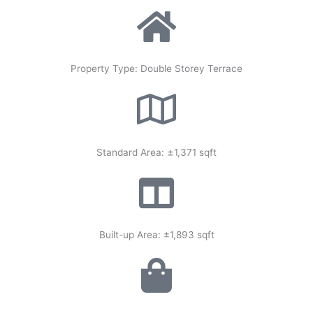
u
s
Property Type: Double Storey Terrace
±
Standard Area:
1,371 sqft
Built-up Area: ±1,893 sqft