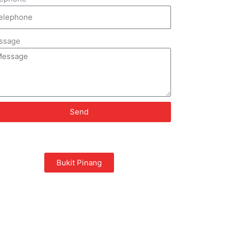
ssage
Send
Bukit Pinang