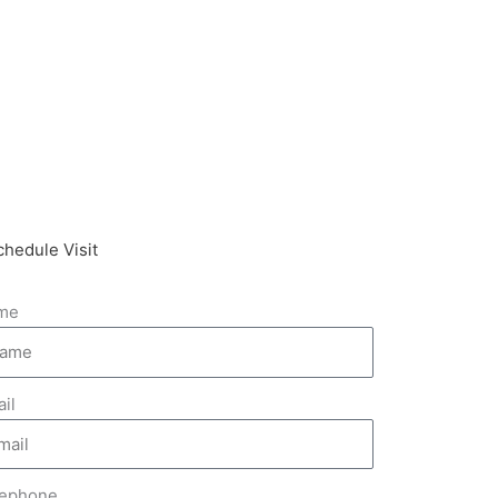
chedule Visit
me
il
lephone