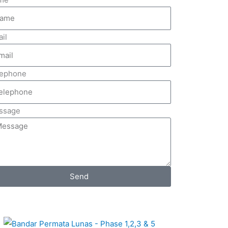
il
lephone
ssage
Send