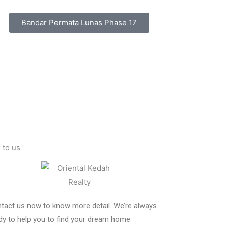
Bandar Permata Lunas Phase 17
k to us
tact us now to know more detail. We’re always
dy to help you to find your dream home.