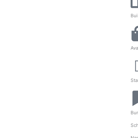
Bui
Ava
Sta
Bu
Sch
Na