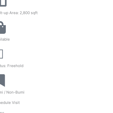
lt-up Area: 2,800 sqft
ilable
tus: Freehold
mi / Non-Bumi
edule Visit
me